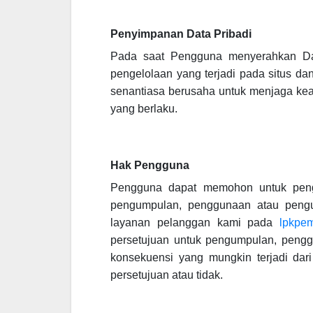
Penyimpanan Data Pribadi
Pada saat Pengguna menyerahkan Data
pengelolaan yang terjadi pada situs da
senantiasa berusaha untuk menjaga ke
yang berlaku.
Hak Pengguna
Pengguna dapat memohon untuk pengh
pengumpulan, penggunaan atau peng
layanan pelanggan kami pada
lpkpe
persetujuan untuk pengumpulan, peng
konsekuensi yang mungkin terjadi da
persetujuan atau tidak.