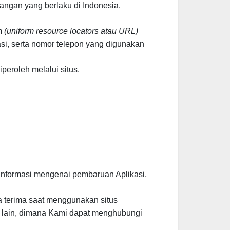
angan yang berlaku di Indonesia.
am
(uniform resource locators atau URL)
asi, serta nomor telepon yang digunakan
peroleh melalui situs.
informasi mengenai pembaruan Aplikasi,
 terima saat menggunakan situs
si lain, dimana Kami dapat menghubungi