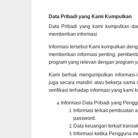
Data Pribadi yang Kami Kumpulkan
Data Pribadi yang kami kumpulkan d
memberikan informasi
Informasi tersebut Kami kumpulkan deng
memberikan informasi penting, pemberi
program yang relevan dengan program y
Kami berhak mengumpulkan informasi-i
juga secara mandiri atau bekerja sama
verifikasi terhadap informasi yang kami
Informasi Data Pribadi yang Pengg
Informasi terkait pembuatan 
password.
Data keuangan terkait trans
Informasi ketika Pengguna m