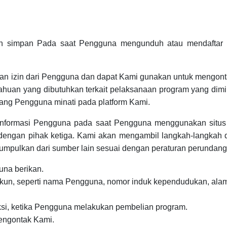
an simpan Pada saat Pengguna mengunduh atau mendaftar p
an izin dari Pengguna dan dapat Kami gunakan untuk mengont
tahuan yang dibutuhkan terkait pelaksanaan program yang dim
ang Pengguna minati pada platform Kami.
nformasi Pengguna pada saat Pengguna menggunakan situs 
 dengan pihak ketiga. Kami akan mengambil langkah-langkah
 kumpulkan dari sumber lain sesuai dengan peraturan perundan
una berikan.
akun, seperti nama Pengguna, nomor induk kependudukan, alama
aksi, ketika Pengguna melakukan pembelian program.
engontak Kami.