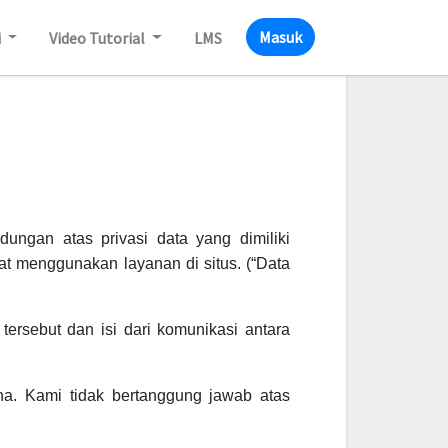
Masuk
i
Video Tutorial
LMS
ngan atas privasi data yang dimiliki
aat menggunakan layanan di situs. (“Data
sebut dan isi dari komunikasi antara
a. Kami tidak bertanggung jawab atas