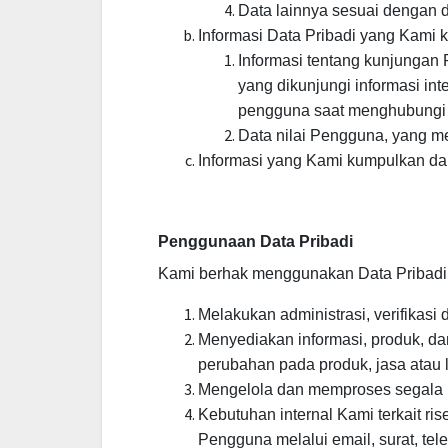
Data lainnya sesuai dengan d
Informasi Data Pribadi yang Kami 
Informasi tentang kunjungan 
yang dikunjungi informasi in
pengguna saat menghubungi 
Data nilai Pengguna, yang mel
Informasi yang Kami kumpulkan dar
Penggunaan Data Pribadi
Kami berhak menggunakan Data Pribadi y
Melakukan administrasi, verifikas
Menyediakan informasi, produk, da
perubahan pada produk, jasa atau
Mengelola dan memproses segala b
Kebutuhan internal Kami terkait r
Pengguna melalui email, surat, tele