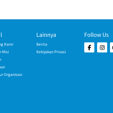
l
Lainnya
Follow Us
ng Kami
Berita
n Misi
Kebijakan Privasi
h
nan
ur Organisasi